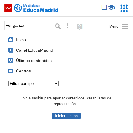
Mediateca de EducaMadrid
Saltar navegación
Servic
Educa
Palabra o frase:
Búsqueda avanzada
Ayuda
(en
ventana
Inicio
nueva)
Canal EducaMadrid
Últimos contenidos
Centros
Tipo de contenido:
Inicia sesión para aportar contenidos, crear listas de
reproducción...
Iniciar sesión