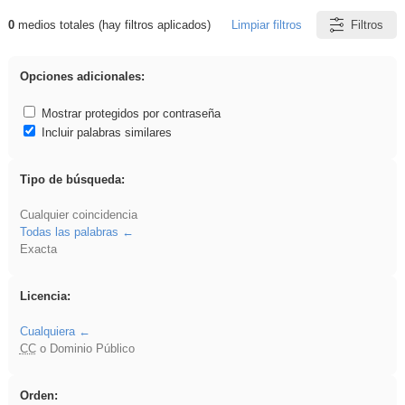
0
medios totales (hay filtros aplicados)
Limpiar filtros
Filtros
Resultados de: venganza
Opciones adicionales:
Mostrar protegidos por contraseña
Incluir palabras similares
Tipo de búsqueda:
Cualquier coincidencia
Todas las palabras
Exacta
Licencia:
Cualquiera
CC
o Dominio Público
Orden: