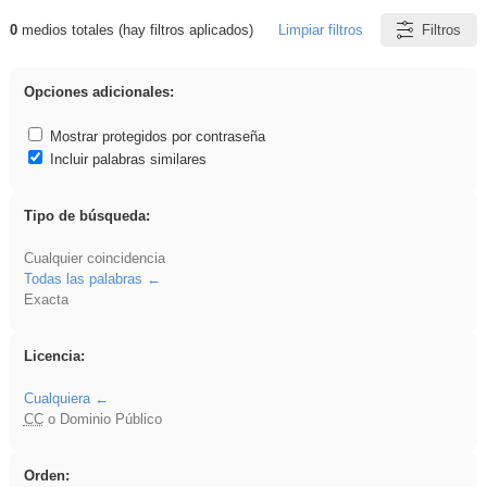
0
medios totales (hay filtros aplicados)
Limpiar filtros
Filtros
Resultados de: venganza
Opciones adicionales:
Mostrar protegidos por contraseña
Incluir palabras similares
Tipo de búsqueda:
Cualquier coincidencia
Todas las palabras
Exacta
Licencia:
Cualquiera
CC
o Dominio Público
Orden: