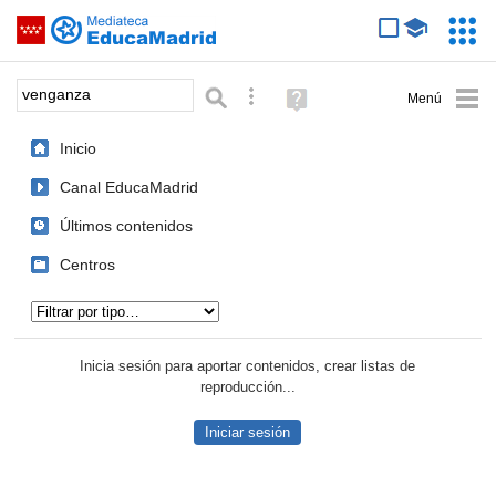
Mediateca de EducaMadrid
Saltar navegación
Servic
Educa
Palabra o frase:
Búsqueda avanzada
Ayuda
(en
ventana
Inicio
nueva)
Canal EducaMadrid
Últimos contenidos
Centros
Tipo de contenido:
Inicia sesión para aportar contenidos, crear listas de
reproducción...
Iniciar sesión