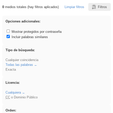
0
medios totales (hay filtros aplicados)
Limpiar filtros
Filtros
Resultados de: venganza
Opciones adicionales:
Mostrar protegidos por contraseña
Incluir palabras similares
Tipo de búsqueda:
Cualquier coincidencia
Todas las palabras
Exacta
Licencia:
Cualquiera
CC
o Dominio Público
Orden: