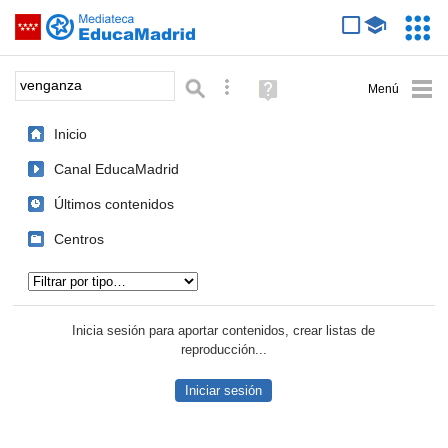
Mediateca de EducaMadrid
Saltar navegación
Servic
Educa
Palabra o frase:
Búsqueda avanzada
Ayuda
(en
ventana
Inicio
nueva)
Canal EducaMadrid
Últimos contenidos
Centros
Tipo de contenido:
Inicia sesión para aportar contenidos, crear listas de
reproducción...
Iniciar sesión