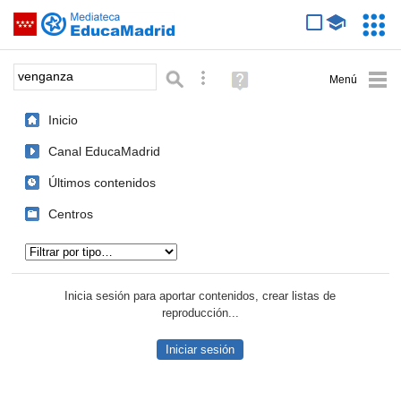
Mediateca de EducaMadrid
Saltar navegación
Servic
Educa
Palabra o frase:
Búsqueda avanzada
Ayuda
(en
ventana
Inicio
nueva)
Canal EducaMadrid
Últimos contenidos
Centros
Tipo de contenido:
Inicia sesión para aportar contenidos, crear listas de
reproducción...
Iniciar sesión