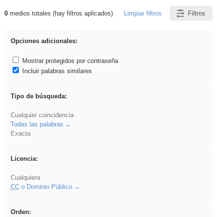
0
medios totales (hay filtros aplicados)
Limpiar filtros
Filtros
Resultados de: venganza
Opciones adicionales:
Mostrar protegidos por contraseña
Incluir palabras similares
Tipo de búsqueda:
Cualquier coincidencia
Todas las palabras
Exacta
Licencia:
Cualquiera
CC
o Dominio Público
Orden: