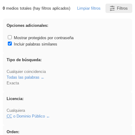
0
medios totales (hay filtros aplicados)
Limpiar filtros
Filtros
Resultados de: vidriera
Opciones adicionales:
Mostrar protegidos por contraseña
Incluir palabras similares
Tipo de búsqueda:
Cualquier coincidencia
Todas las palabras
Exacta
Licencia:
Cualquiera
CC
o Dominio Público
Orden: