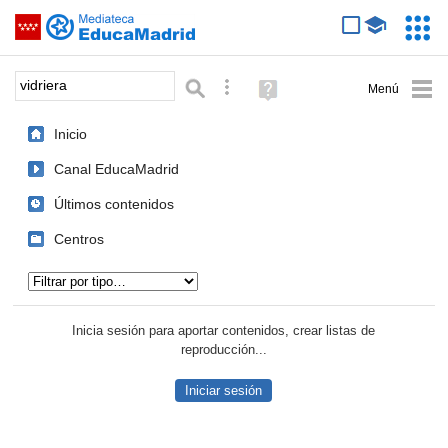
Mediateca de EducaMadrid
Saltar navegación
Servic
Educa
Palabra o frase:
Búsqueda avanzada
Ayuda
(en
ventana
Inicio
nueva)
Canal EducaMadrid
Últimos contenidos
Centros
Tipo de contenido:
Inicia sesión para aportar contenidos, crear listas de
reproducción...
Iniciar sesión