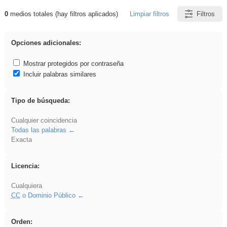
0
medios totales (hay filtros aplicados)
Limpiar filtros
Filtros
Resultados de: vidriera
Opciones adicionales:
Mostrar protegidos por contraseña
Incluir palabras similares
Tipo de búsqueda:
Cualquier coincidencia
Todas las palabras
Exacta
Licencia:
Cualquiera
CC
o Dominio Público
Orden: