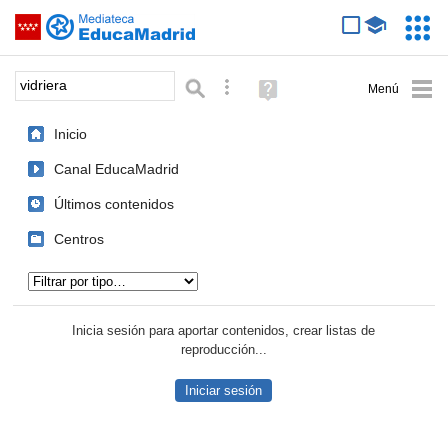
Mediateca de EducaMadrid
Saltar navegación
Servic
Educa
Palabra o frase:
Búsqueda avanzada
Ayuda
(en
ventana
Inicio
nueva)
Canal EducaMadrid
Últimos contenidos
Centros
Tipo de contenido:
Inicia sesión para aportar contenidos, crear listas de
reproducción...
Iniciar sesión