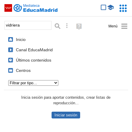
Mediateca de EducaMadrid
Saltar navegación
Servic
Educa
Palabra o frase:
Búsqueda avanzada
Ayuda
(en
ventana
Inicio
nueva)
Canal EducaMadrid
Últimos contenidos
Centros
Tipo de contenido:
Inicia sesión para aportar contenidos, crear listas de
reproducción...
Iniciar sesión