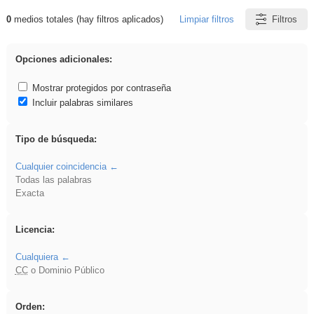
0
medios totales (hay filtros aplicados)
Limpiar filtros
Filtros
Resultados de: vidriera
Opciones adicionales:
Mostrar protegidos por contraseña
Incluir palabras similares
Tipo de búsqueda:
Cualquier coincidencia
Todas las palabras
Exacta
Licencia:
Cualquiera
CC
o Dominio Público
Orden: