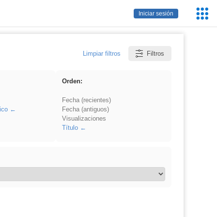
Servic
Iniciar sesión
Educa
Limpiar filtros
Filtros
Orden:
Fecha (recientes)
ico
Fecha (antiguos)
Visualizaciones
Título