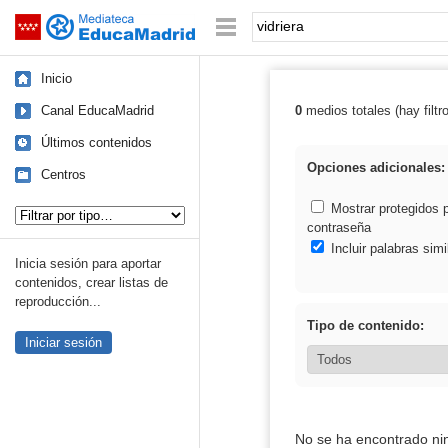
Mediateca de EducaMadrid
Saltar navegación
Palabra o frase:
Inicio
Canal EducaMadrid
0
medios totales (hay filtr
Resultados de: 
Últimos contenidos
Opciones adicionales:
Centros
Tipo de contenido:
Mostrar protegidos 
contraseña
Incluir palabras simi
Inicia sesión para aportar
contenidos, crear listas de
reproducción...
Tipo de contenido:
Iniciar sesión
No se ha encontrado ni