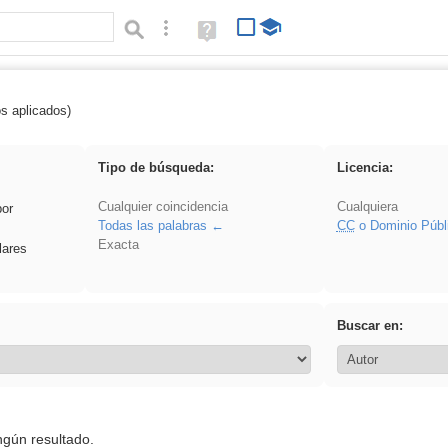
Búsqueda avanzada
Ayuda
(en
ventana
nueva)
os aplicados)
vidriera
Tipo de búsqueda:
Licencia:
Cualquier coincidencia
Cualquiera
por
Todas las palabras
CC
o Dominio Públ
Exacta
lares
Buscar en:
ngún resultado.