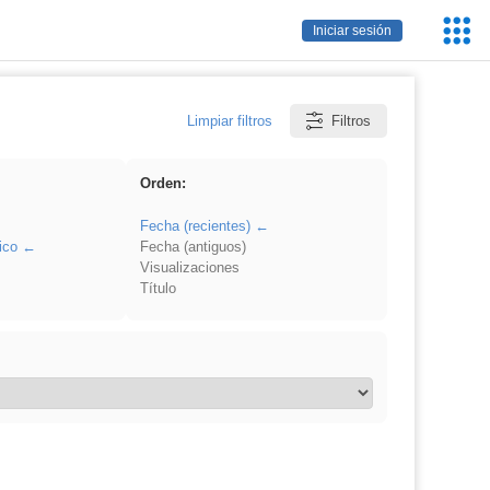
Servic
Iniciar sesión
Educa
Limpiar filtros
Filtros
Orden:
Fecha (recientes)
ico
Fecha (antiguos)
Visualizaciones
Título