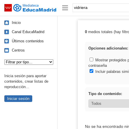
Mediateca de EducaMadrid
Saltar navegación
Palabra o frase:
Inicio
Canal EducaMadrid
0
medios totales (hay filtr
Resultados de: 
Últimos contenidos
Opciones adicionales:
Centros
Tipo de contenido:
Mostrar protegidos 
contraseña
Incluir palabras simi
Inicia sesión para aportar
contenidos, crear listas de
reproducción...
Tipo de contenido:
Iniciar sesión
No se ha encontrado ni