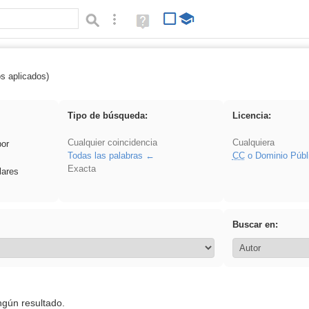
Búsqueda avanzada
Ayuda
(en
ventana
nueva)
os aplicados)
vidriera
Tipo de búsqueda:
Licencia:
Cualquier coincidencia
Cualquiera
por
Todas las palabras
CC
o Dominio Públ
Exacta
lares
Buscar en:
ngún resultado.