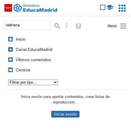
Mediateca de EducaMadrid
Saltar navegación
Servic
Educa
Palabra o frase:
Búsqueda avanzada
Ayuda
(en
ventana
Inicio
nueva)
Canal EducaMadrid
Últimos contenidos
Centros
Tipo de contenido:
Inicia sesión para aportar contenidos, crear listas de
reproducción...
Iniciar sesión