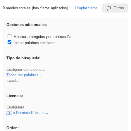
0
medios totales (hay filtros aplicados)
Limpiar filtros
Filtros
Resultados de: vidriera
Opciones adicionales:
Mostrar protegidos por contraseña
Incluir palabras similares
Tipo de búsqueda:
Cualquier coincidencia
Todas las palabras
Exacta
Licencia:
Cualquiera
CC
o Dominio Público
Orden: