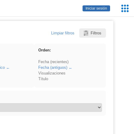
Servic
Iniciar sesión
Educa
Limpiar filtros
Filtros
Orden:
Fecha (recientes)
ico
Fecha (antiguos)
Visualizaciones
Título