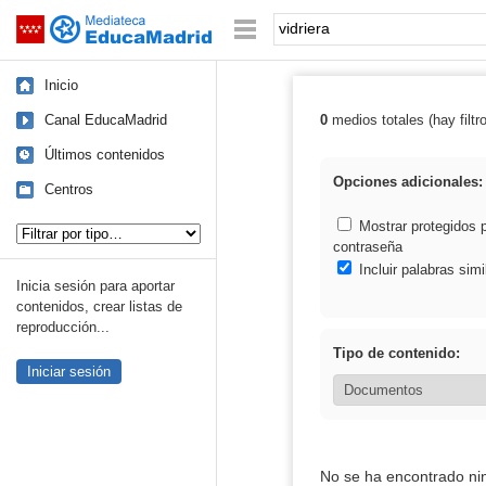
Mediateca de EducaMadrid
Saltar navegación
Palabra o frase:
Inicio
Canal EducaMadrid
0
medios totales (hay filtr
Resultados de: 
Últimos contenidos
Opciones adicionales:
Centros
Tipo de contenido:
Mostrar protegidos 
contraseña
Incluir palabras simi
Inicia sesión para aportar
contenidos, crear listas de
reproducción...
Tipo de contenido:
Iniciar sesión
No se ha encontrado ni