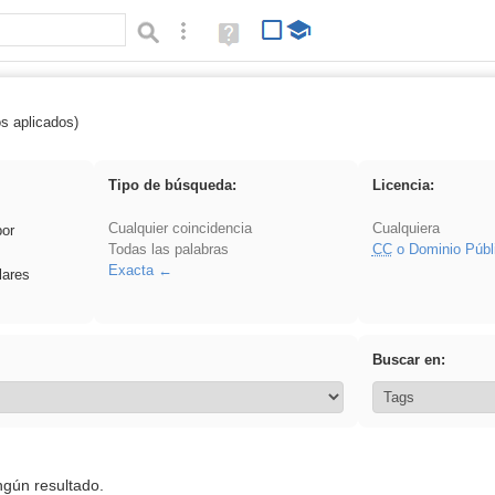
Búsqueda avanzada
Ayuda
(en
ventana
nueva)
os aplicados)
vidriera
Tipo de búsqueda:
Licencia:
Cualquier coincidencia
Cualquiera
por
Todas las palabras
CC
o Dominio Públ
Exacta
lares
Buscar en:
ngún resultado.