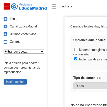
Mediateca de EducaMadrid
Saltar navegación
Palabra o frase:
Inicio
Canal EducaMadrid
0
medios totales (hay filtr
Resultados de: 
Últimos contenidos
Opciones adicionales:
Centros
Tipo de contenido:
Mostrar protegidos 
contraseña
Incluir palabras simi
Inicia sesión para aportar
contenidos, crear listas de
reproducción...
Tipo de contenido:
Iniciar sesión
No se ha encontrado ni