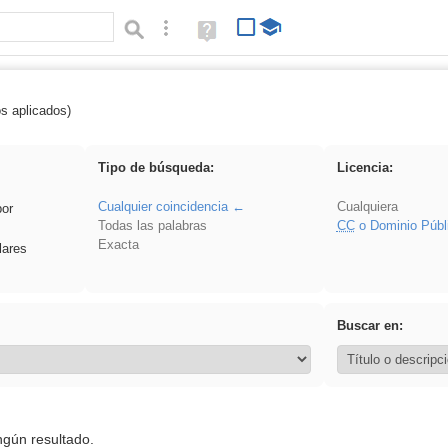
Búsqueda avanzada
Ayuda
(en
ventana
nueva)
os aplicados)
vidriera
Tipo de búsqueda:
Licencia:
Cualquier coincidencia
Cualquiera
por
Todas las palabras
CC
o Dominio Públ
Exacta
lares
Buscar en:
ngún resultado.