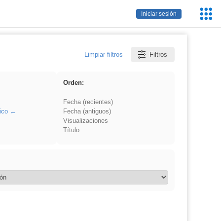
Servic
Iniciar sesión
Educa
Limpiar filtros
Filtros
Orden:
Fecha (recientes)
ico
Fecha (antiguos)
Visualizaciones
Título