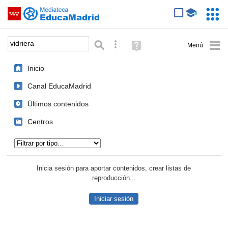
Mediateca de EducaMadrid
Saltar navegación
Servic
Educa
Palabra o frase:
Búsqueda avanzada
Ayuda
(en
ventana
Inicio
nueva)
Canal EducaMadrid
Últimos contenidos
Centros
Tipo de contenido:
Inicia sesión para aportar contenidos, crear listas de
reproducción...
Iniciar sesión