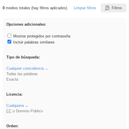
0
medios totales (hay filtros aplicados)
Limpiar filtros
Filtros
Resultados de: vidriera
Opciones adicionales:
Mostrar protegidos por contraseña
Incluir palabras similares
Tipo de búsqueda:
Cualquier coincidencia
Todas las palabras
Exacta
Licencia:
Cualquiera
CC
o Dominio Público
Orden: