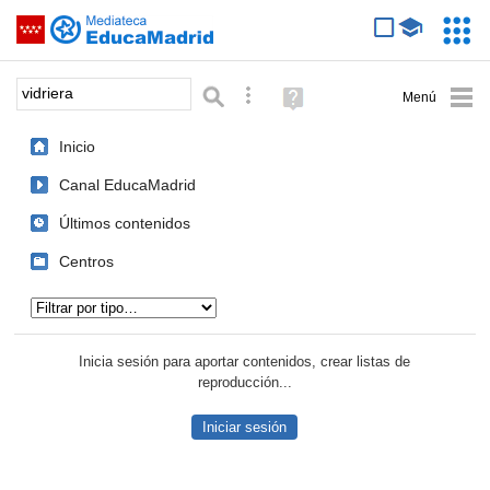
Mediateca de EducaMadrid
Saltar navegación
Servic
Educa
Palabra o frase:
Búsqueda avanzada
Ayuda
(en
ventana
Inicio
nueva)
Canal EducaMadrid
Últimos contenidos
Centros
Tipo de contenido:
Inicia sesión para aportar contenidos, crear listas de
reproducción...
Iniciar sesión