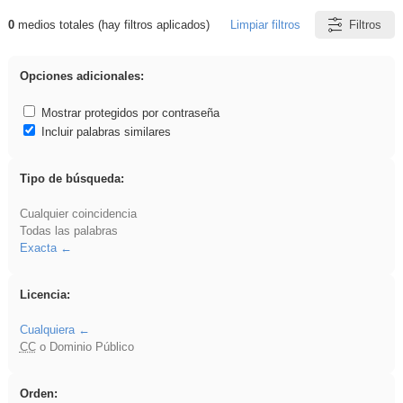
0
medios totales (hay filtros aplicados)
Limpiar filtros
Filtros
Resultados de: vidriera
Opciones adicionales:
Mostrar protegidos por contraseña
Incluir palabras similares
Tipo de búsqueda:
Cualquier coincidencia
Todas las palabras
Exacta
Licencia:
Cualquiera
CC
o Dominio Público
Orden: