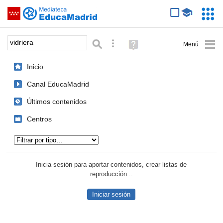
Mediateca de EducaMadrid
Saltar navegación
Servic
Educa
Palabra o frase:
Búsqueda avanzada
Ayuda
(en
ventana
Inicio
nueva)
Canal EducaMadrid
Últimos contenidos
Centros
Tipo de contenido:
Inicia sesión para aportar contenidos, crear listas de
reproducción...
Iniciar sesión