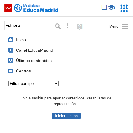
Mediateca de EducaMadrid
Saltar navegación
Servic
Educa
Palabra o frase:
Búsqueda avanzada
Ayuda
(en
ventana
Inicio
nueva)
Canal EducaMadrid
Últimos contenidos
Centros
Tipo de contenido:
Inicia sesión para aportar contenidos, crear listas de
reproducción...
Iniciar sesión