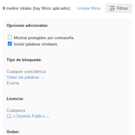
0
medios totales (hay filtros aplicados)
Limpiar filtros
Filtros
Resultados de: vidriera
Opciones adicionales:
Mostrar protegidos por contraseña
Incluir palabras similares
Tipo de búsqueda:
Cualquier coincidencia
Todas las palabras
Exacta
Licencia:
Cualquiera
CC
o Dominio Público
Orden: