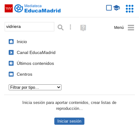
Mediateca de EducaMadrid
Saltar navegación
Servic
Educa
Palabra o frase:
Búsqueda avanzada
Ayuda
(en
ventana
Inicio
nueva)
Canal EducaMadrid
Últimos contenidos
Centros
Tipo de contenido:
Inicia sesión para aportar contenidos, crear listas de
reproducción...
Iniciar sesión