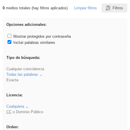
0
medios totales (hay filtros aplicados)
Limpiar filtros
Filtros
Resultados de: vidriera
Opciones adicionales:
Mostrar protegidos por contraseña
Incluir palabras similares
Tipo de búsqueda:
Cualquier coincidencia
Todas las palabras
Exacta
Licencia:
Cualquiera
CC
o Dominio Público
Orden: