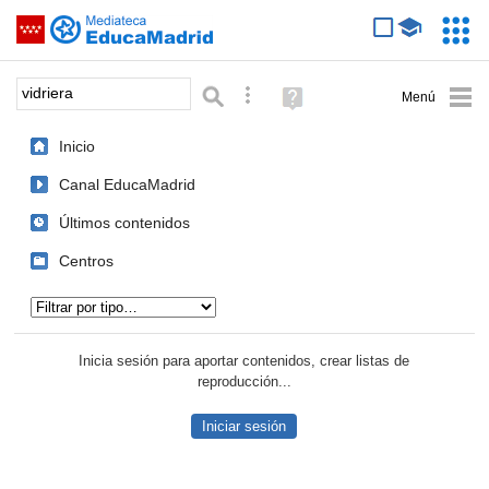
Mediateca de EducaMadrid
Saltar navegación
Servic
Educa
Palabra o frase:
Búsqueda avanzada
Ayuda
(en
ventana
Inicio
nueva)
Canal EducaMadrid
Últimos contenidos
Centros
Tipo de contenido:
Inicia sesión para aportar contenidos, crear listas de
reproducción...
Iniciar sesión