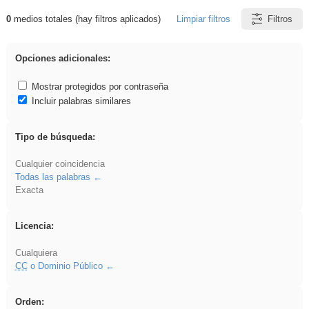
0
medios totales (hay filtros aplicados)
Limpiar filtros
Filtros
Resultados de: vidriera
Opciones adicionales:
Mostrar protegidos por contraseña
Incluir palabras similares
Tipo de búsqueda:
Cualquier coincidencia
Todas las palabras
Exacta
Licencia:
Cualquiera
CC
o Dominio Público
Orden: