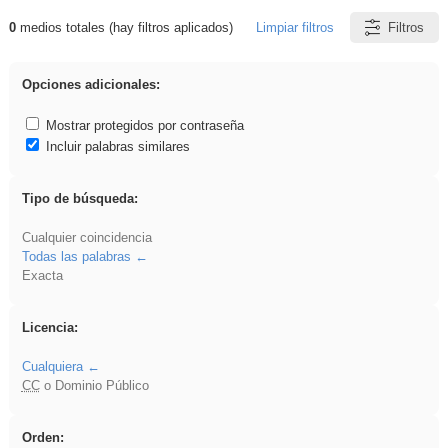
0
medios totales (hay filtros aplicados)
Limpiar filtros
Filtros
Resultados de: vidriera
Opciones adicionales:
Mostrar protegidos por contraseña
Incluir palabras similares
Tipo de búsqueda:
Cualquier coincidencia
Todas las palabras
Exacta
Licencia:
Cualquiera
CC
o Dominio Público
Orden: