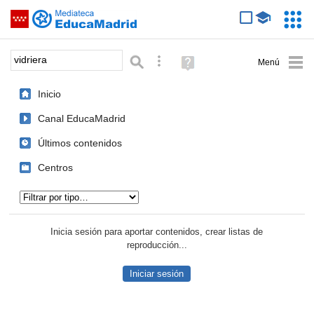
Mediateca de EducaMadrid
Saltar navegación
Servic
Educa
Palabra o frase:
Búsqueda avanzada
Ayuda
(en
ventana
Inicio
nueva)
Canal EducaMadrid
Últimos contenidos
Centros
Tipo de contenido:
Inicia sesión para aportar contenidos, crear listas de
reproducción...
Iniciar sesión