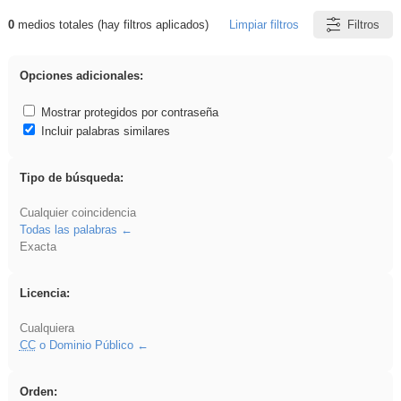
0
medios totales (hay filtros aplicados)
Limpiar filtros
Filtros
Resultados de: vidriera
Opciones adicionales:
Mostrar protegidos por contraseña
Incluir palabras similares
Tipo de búsqueda:
Cualquier coincidencia
Todas las palabras
Exacta
Licencia:
Cualquiera
CC
o Dominio Público
Orden: