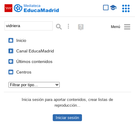
Mediateca de EducaMadrid
Saltar navegación
Servic
Educa
Palabra o frase:
Búsqueda avanzada
Ayuda
(en
ventana
Inicio
nueva)
Canal EducaMadrid
Últimos contenidos
Centros
Tipo de contenido:
Inicia sesión para aportar contenidos, crear listas de
reproducción...
Iniciar sesión