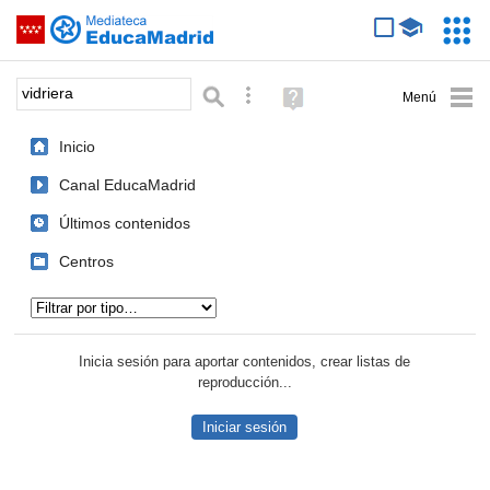
Mediateca de EducaMadrid
Saltar navegación
Servic
Educa
Palabra o frase:
Búsqueda avanzada
Ayuda
(en
ventana
Inicio
nueva)
Canal EducaMadrid
Últimos contenidos
Centros
Tipo de contenido:
Inicia sesión para aportar contenidos, crear listas de
reproducción...
Iniciar sesión