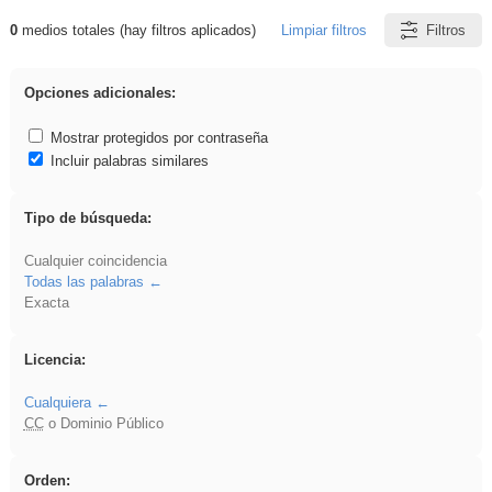
0
medios totales (hay filtros aplicados)
Limpiar filtros
Filtros
Resultados de: vidriera
Opciones adicionales:
Mostrar protegidos por contraseña
Incluir palabras similares
Tipo de búsqueda:
Cualquier coincidencia
Todas las palabras
Exacta
Licencia:
Cualquiera
CC
o Dominio Público
Orden: