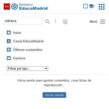
Mediateca de EducaMadrid
Saltar navegación
Servic
Educa
Palabra o frase:
Búsqueda avanzada
Ayuda
(en
ventana
Inicio
nueva)
Canal EducaMadrid
Últimos contenidos
Centros
Tipo de contenido:
Inicia sesión para aportar contenidos, crear listas de
reproducción...
Iniciar sesión