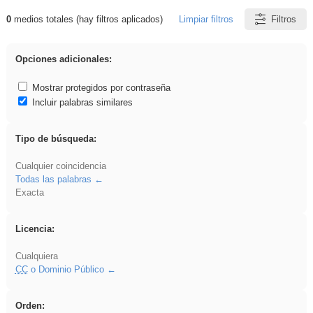
0
medios totales (hay filtros aplicados)
Limpiar filtros
Filtros
Resultados de: vidriera
Opciones adicionales:
Mostrar protegidos por contraseña
Incluir palabras similares
Tipo de búsqueda:
Cualquier coincidencia
Todas las palabras
Exacta
Licencia:
Cualquiera
CC
o Dominio Público
Orden: