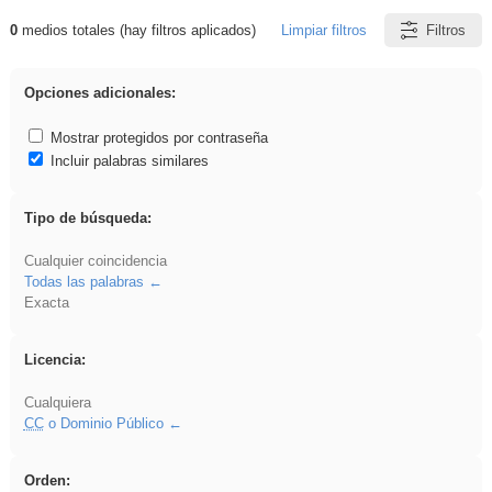
0
medios totales (hay filtros aplicados)
Limpiar filtros
Filtros
Resultados de: vidriera
Opciones adicionales:
Mostrar protegidos por contraseña
Incluir palabras similares
Tipo de búsqueda:
Cualquier coincidencia
Todas las palabras
Exacta
Licencia:
Cualquiera
CC
o Dominio Público
Orden: