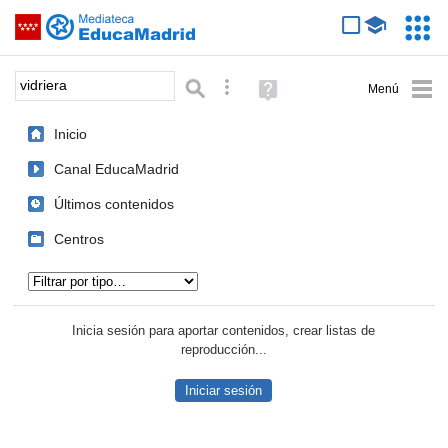
Mediateca de EducaMadrid
Saltar navegación
Servic
Educa
Palabra o frase:
Búsqueda avanzada
Ayuda
(en
ventana
Inicio
nueva)
Canal EducaMadrid
Últimos contenidos
Centros
Tipo de contenido:
Inicia sesión para aportar contenidos, crear listas de
reproducción...
Iniciar sesión