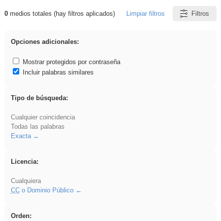
0
medios totales (hay filtros aplicados)
Limpiar filtros
Filtros
Resultados de: vidriera
Opciones adicionales:
Mostrar protegidos por contraseña
Incluir palabras similares
Tipo de búsqueda:
Cualquier coincidencia
Todas las palabras
Exacta
Licencia:
Cualquiera
CC
o Dominio Público
Orden: