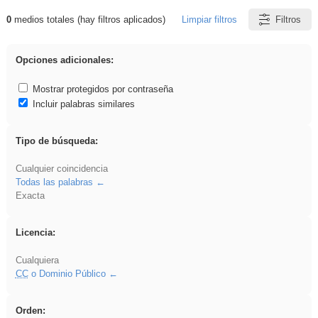
0
medios totales (hay filtros aplicados)
Limpiar filtros
Filtros
Resultados de: vidriera
Opciones adicionales:
Mostrar protegidos por contraseña
Incluir palabras similares
Tipo de búsqueda:
Cualquier coincidencia
Todas las palabras
Exacta
Licencia:
Cualquiera
CC
o Dominio Público
Orden: