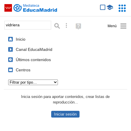
Mediateca de EducaMadrid
Saltar navegación
Servic
Educa
Palabra o frase:
Búsqueda avanzada
Ayuda
(en
ventana
Inicio
nueva)
Canal EducaMadrid
Últimos contenidos
Centros
Tipo de contenido:
Inicia sesión para aportar contenidos, crear listas de
reproducción...
Iniciar sesión