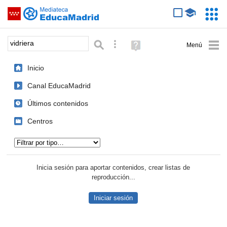
Mediateca de EducaMadrid
Saltar navegación
Servic
Educa
Palabra o frase:
Búsqueda avanzada
Ayuda
(en
ventana
Inicio
nueva)
Canal EducaMadrid
Últimos contenidos
Centros
Tipo de contenido:
Inicia sesión para aportar contenidos, crear listas de
reproducción...
Iniciar sesión