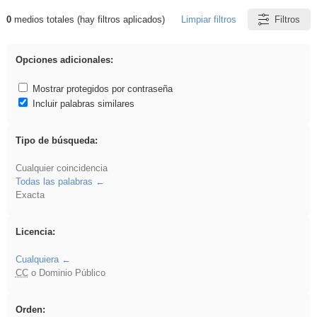
0
medios totales (hay filtros aplicados)
Limpiar filtros
Filtros
Resultados de: vidriera
Opciones adicionales:
Mostrar protegidos por contraseña
Incluir palabras similares
Tipo de búsqueda:
Cualquier coincidencia
Todas las palabras
Exacta
Licencia:
Cualquiera
CC
o Dominio Público
Orden: