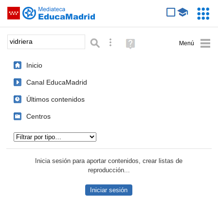
Mediateca de EducaMadrid
Saltar navegación
Servic
Educa
Palabra o frase:
Búsqueda avanzada
Ayuda
(en
ventana
Inicio
nueva)
Canal EducaMadrid
Últimos contenidos
Centros
Tipo de contenido:
Inicia sesión para aportar contenidos, crear listas de
reproducción...
Iniciar sesión