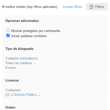
0
medios totales (hay filtros aplicados)
Limpiar filtros
Filtros
Resultados de: vidriera
Opciones adicionales:
Mostrar protegidos por contraseña
Incluir palabras similares
Tipo de búsqueda:
Cualquier coincidencia
Todas las palabras
Exacta
Licencia:
Cualquiera
CC
o Dominio Público
Orden: