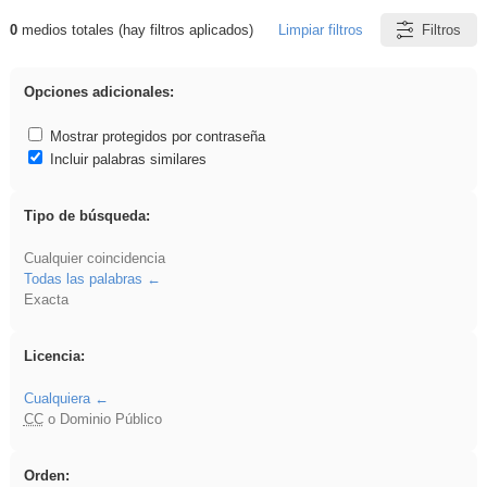
0
medios totales (hay filtros aplicados)
Limpiar filtros
Filtros
Resultados de: vidriera
Opciones adicionales:
Mostrar protegidos por contraseña
Incluir palabras similares
Tipo de búsqueda:
Cualquier coincidencia
Todas las palabras
Exacta
Licencia:
Cualquiera
CC
o Dominio Público
Orden: