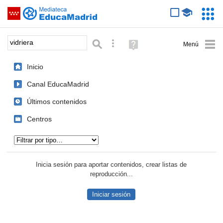
Mediateca de EducaMadrid
Saltar navegación
Servic
Educa
Palabra o frase:
Búsqueda avanzada
Ayuda
(en
ventana
Inicio
nueva)
Canal EducaMadrid
Últimos contenidos
Centros
Tipo de contenido:
Inicia sesión para aportar contenidos, crear listas de
reproducción...
Iniciar sesión