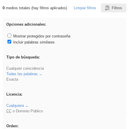
0
medios totales (hay filtros aplicados)
Limpiar filtros
Filtros
Resultados de: vidriera
Opciones adicionales:
Mostrar protegidos por contraseña
Incluir palabras similares
Tipo de búsqueda:
Cualquier coincidencia
Todas las palabras
Exacta
Licencia:
Cualquiera
CC
o Dominio Público
Orden: