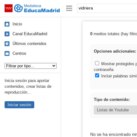
Mediateca de EducaMadrid
Saltar navegación
Palabra o frase:
Inicio
Canal EducaMadrid
0
medios totales (hay filtr
Resultados de: 
Últimos contenidos
Opciones adicionales:
Centros
Tipo de contenido:
Mostrar protegidos 
contraseña
Incluir palabras simi
Inicia sesión para aportar
contenidos, crear listas de
reproducción...
Tipo de contenido:
Iniciar sesión
No se ha encontrado ni