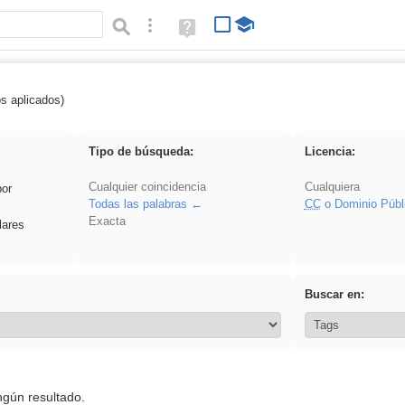
Búsqueda avanzada
Ayuda
(en
ventana
nueva)
os aplicados)
vidriera
Tipo de búsqueda:
Licencia:
Cualquier coincidencia
Cualquiera
por
Todas las palabras
CC
o Dominio Públ
Exacta
lares
Buscar en:
ngún resultado.