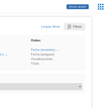
Servic
Iniciar sesión
Educa
Limpiar filtros
Filtros
Orden:
Fecha (recientes)
ico
Fecha (antiguos)
Visualizaciones
Título