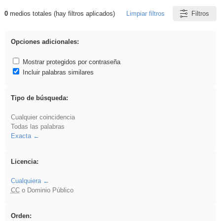
0
medios totales (hay filtros aplicados)
Limpiar filtros
Filtros
Resultados de: vidriera
Opciones adicionales:
Mostrar protegidos por contraseña
Incluir palabras similares
Tipo de búsqueda:
Cualquier coincidencia
Todas las palabras
Exacta
Licencia:
Cualquiera
CC
o Dominio Público
Orden: