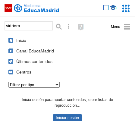
Mediateca de EducaMadrid
Saltar navegación
Servic
Educa
Palabra o frase:
Búsqueda avanzada
Ayuda
(en
ventana
Inicio
nueva)
Canal EducaMadrid
Últimos contenidos
Centros
Tipo de contenido:
Inicia sesión para aportar contenidos, crear listas de
reproducción...
Iniciar sesión