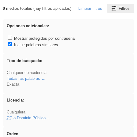
0
medios totales (hay filtros aplicados)
Limpiar filtros
Filtros
Resultados de: vidriera
Opciones adicionales:
Mostrar protegidos por contraseña
Incluir palabras similares
Tipo de búsqueda:
Cualquier coincidencia
Todas las palabras
Exacta
Licencia:
Cualquiera
CC
o Dominio Público
Orden: