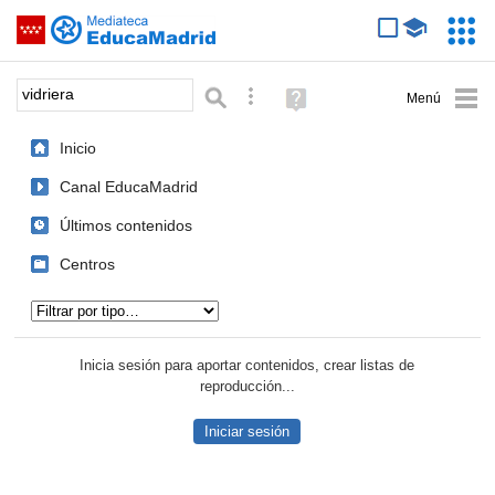
Mediateca de EducaMadrid
Saltar navegación
Servic
Educa
Palabra o frase:
Búsqueda avanzada
Ayuda
(en
ventana
Inicio
nueva)
Canal EducaMadrid
Últimos contenidos
Centros
Tipo de contenido:
Inicia sesión para aportar contenidos, crear listas de
reproducción...
Iniciar sesión