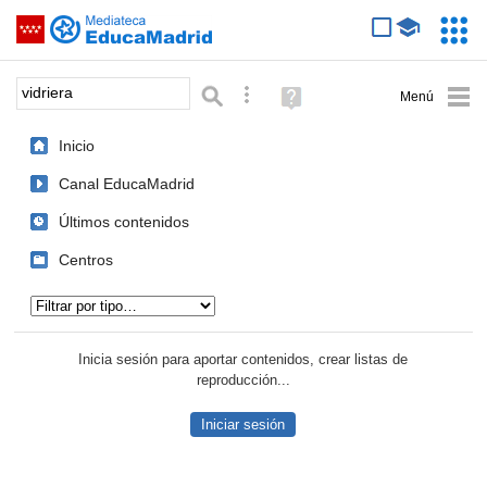
Mediateca de EducaMadrid
Saltar navegación
Servic
Educa
Palabra o frase:
Búsqueda avanzada
Ayuda
(en
ventana
Inicio
nueva)
Canal EducaMadrid
Últimos contenidos
Centros
Tipo de contenido:
Inicia sesión para aportar contenidos, crear listas de
reproducción...
Iniciar sesión