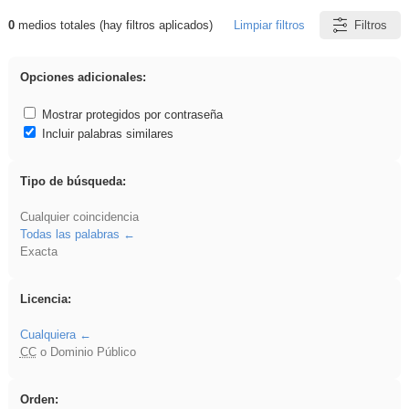
0
medios totales (hay filtros aplicados)
Limpiar filtros
Filtros
Resultados de: vidriera
Opciones adicionales:
Mostrar protegidos por contraseña
Incluir palabras similares
Tipo de búsqueda:
Cualquier coincidencia
Todas las palabras
Exacta
Licencia:
Cualquiera
CC
o Dominio Público
Orden: