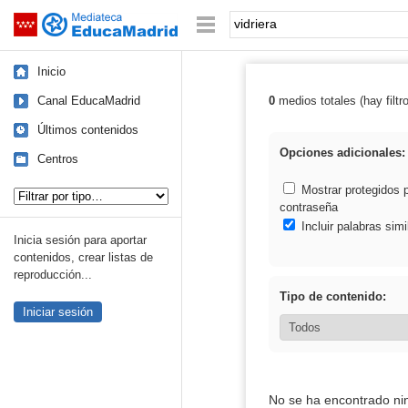
Mediateca de EducaMadrid
Saltar navegación
Palabra o frase:
Inicio
Canal EducaMadrid
0
medios totales (hay filtr
Resultados de: 
Últimos contenidos
Opciones adicionales:
Centros
Tipo de contenido:
Mostrar protegidos 
contraseña
Incluir palabras simi
Inicia sesión para aportar
contenidos, crear listas de
reproducción...
Tipo de contenido:
Iniciar sesión
No se ha encontrado ni