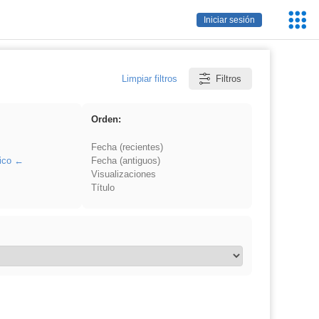
Servic
Iniciar sesión
Educa
Limpiar filtros
Filtros
Orden:
Fecha (recientes)
ico
Fecha (antiguos)
Visualizaciones
Título