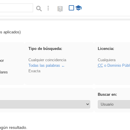
Búsqueda avanzada
Ayuda
(en
ventana
nueva)
os aplicados)
vidriera
Tipo de búsqueda:
Licencia:
Cualquier coincidencia
Cualquiera
por
Todas las palabras
CC
o Dominio Públ
Exacta
lares
Buscar en:
ngún resultado.