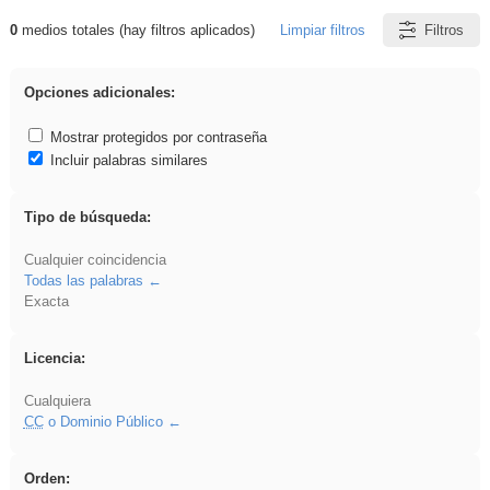
0
medios totales (hay filtros aplicados)
Limpiar filtros
Filtros
Resultados de: vidriera
Opciones adicionales:
Mostrar protegidos por contraseña
Incluir palabras similares
Tipo de búsqueda:
Cualquier coincidencia
Todas las palabras
Exacta
Licencia:
Cualquiera
CC
o Dominio Público
Orden: