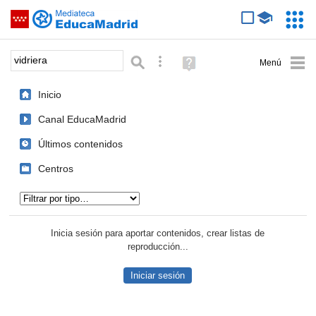
Mediateca de EducaMadrid
Saltar navegación
Servic
Educa
Palabra o frase:
Búsqueda avanzada
Ayuda
(en
ventana
Inicio
nueva)
Canal EducaMadrid
Últimos contenidos
Centros
Tipo de contenido:
Inicia sesión para aportar contenidos, crear listas de
reproducción...
Iniciar sesión