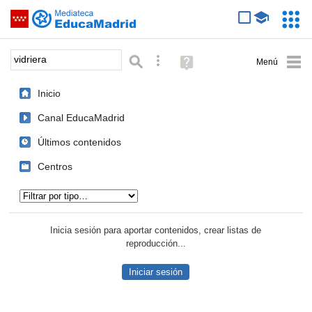
Mediateca de EducaMadrid
Saltar navegación
Servic
Educa
Palabra o frase:
Búsqueda avanzada
Ayuda
(en
ventana
Inicio
nueva)
Canal EducaMadrid
Últimos contenidos
Centros
Tipo de contenido:
Inicia sesión para aportar contenidos, crear listas de
reproducción...
Iniciar sesión