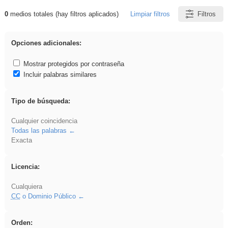
0
medios totales (hay filtros aplicados)
Limpiar filtros
Filtros
Resultados de: vidriera
Opciones adicionales:
Mostrar protegidos por contraseña
Incluir palabras similares
Tipo de búsqueda:
Cualquier coincidencia
Todas las palabras
Exacta
Licencia:
Cualquiera
CC
o Dominio Público
Orden: