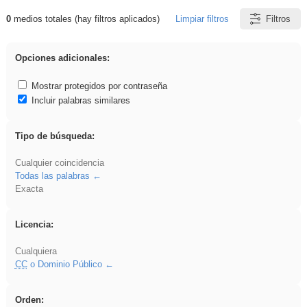
0
medios totales (hay filtros aplicados)
Limpiar filtros
Filtros
Resultados de: vidriera
Opciones adicionales:
Mostrar protegidos por contraseña
Incluir palabras similares
Tipo de búsqueda:
Cualquier coincidencia
Todas las palabras
Exacta
Licencia:
Cualquiera
CC
o Dominio Público
Orden: