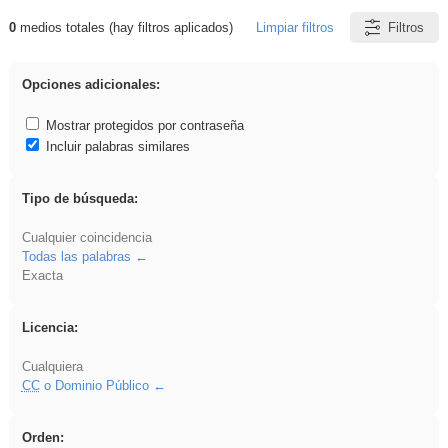
0
medios totales (hay filtros aplicados)
Limpiar filtros
Filtros
Resultados de: vidriera
Opciones adicionales:
Mostrar protegidos por contraseña
Incluir palabras similares
Tipo de búsqueda:
Cualquier coincidencia
Todas las palabras
Exacta
Licencia:
Cualquiera
CC
o Dominio Público
Orden: