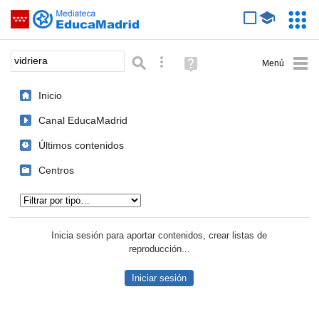
Mediateca de EducaMadrid
Saltar navegación
Servic
Educa
Palabra o frase:
Búsqueda avanzada
Ayuda
(en
ventana
Inicio
nueva)
Canal EducaMadrid
Últimos contenidos
Centros
Tipo de contenido:
Inicia sesión para aportar contenidos, crear listas de
reproducción...
Iniciar sesión