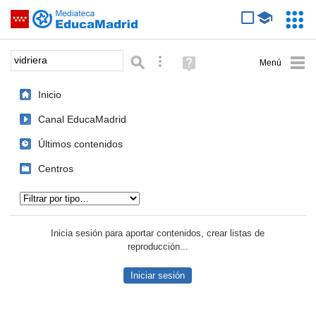
Mediateca de EducaMadrid
Saltar navegación
Servic
Educa
Palabra o frase:
Búsqueda avanzada
Ayuda
(en
ventana
Inicio
nueva)
Canal EducaMadrid
Últimos contenidos
Centros
Tipo de contenido:
Inicia sesión para aportar contenidos, crear listas de
reproducción...
Iniciar sesión