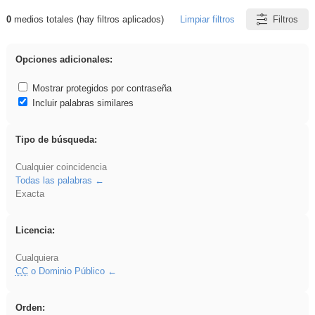
0
medios totales (hay filtros aplicados)
Limpiar filtros
Filtros
Resultados de: vidriera
Opciones adicionales:
Mostrar protegidos por contraseña
Incluir palabras similares
Tipo de búsqueda:
Cualquier coincidencia
Todas las palabras
Exacta
Licencia:
Cualquiera
CC
o Dominio Público
Orden: