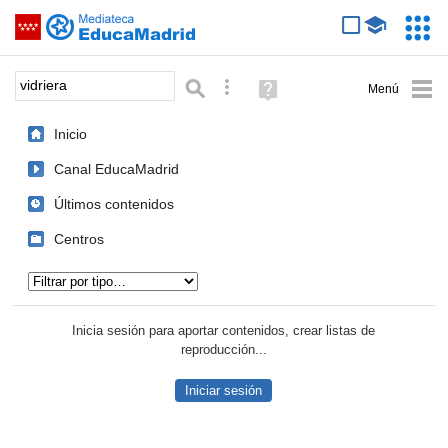
Mediateca de EducaMadrid
Saltar navegación
Servic
Educa
Palabra o frase:
Búsqueda avanzada
Ayuda
(en
ventana
Inicio
nueva)
Canal EducaMadrid
Últimos contenidos
Centros
Tipo de contenido:
Inicia sesión para aportar contenidos, crear listas de
reproducción...
Iniciar sesión