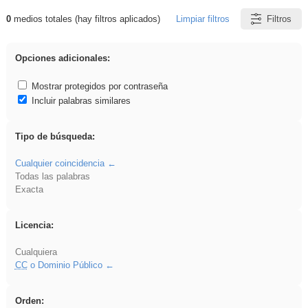
0
medios totales (hay filtros aplicados)
Limpiar filtros
Filtros
Resultados de: vidriera
Opciones adicionales:
Mostrar protegidos por contraseña
Incluir palabras similares
Tipo de búsqueda:
Cualquier coincidencia
Todas las palabras
Exacta
Licencia:
Cualquiera
CC
o Dominio Público
Orden: