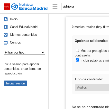
Mediateca de EducaMadrid
Saltar navegación
Palabra o frase:
Inicio
Canal EducaMadrid
0
medios totales (hay filtr
Resultados de: 
Últimos contenidos
Opciones adicionales:
Centros
Tipo de contenido:
Mostrar protegidos 
contraseña
Incluir palabras simi
Inicia sesión para aportar
contenidos, crear listas de
reproducción...
Tipo de contenido:
Iniciar sesión
No se ha encontrado ni