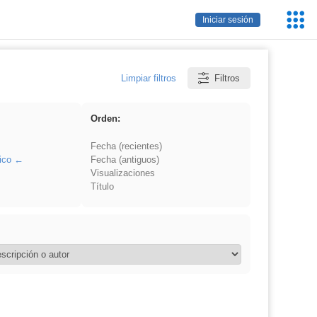
Servic
Iniciar sesión
Educa
Limpiar filtros
Filtros
Orden:
Fecha (recientes)
ico
Fecha (antiguos)
Visualizaciones
Título