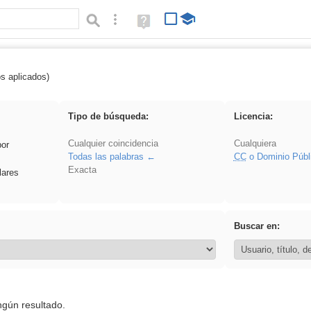
Búsqueda avanzada
Ayuda
(en
ventana
nueva)
os aplicados)
vidriera
Tipo de búsqueda:
Licencia:
Cualquier coincidencia
Cualquiera
por
Todas las palabras
CC
o Dominio Públ
Exacta
lares
Buscar en:
ngún resultado.