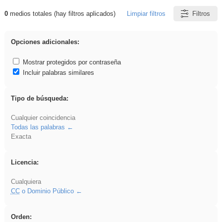
0
medios totales (hay filtros aplicados)
Limpiar filtros
Filtros
Resultados de: vidriera
Opciones adicionales:
Mostrar protegidos por contraseña
Incluir palabras similares
Tipo de búsqueda:
Cualquier coincidencia
Todas las palabras
Exacta
Licencia:
Cualquiera
CC
o Dominio Público
Orden: