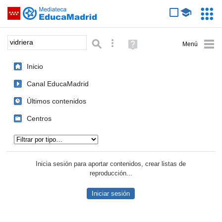
Mediateca de EducaMadrid
Saltar navegación
Servic
Educa
Palabra o frase:
Búsqueda avanzada
Ayuda
(en
ventana
Inicio
nueva)
Canal EducaMadrid
Últimos contenidos
Centros
Tipo de contenido:
Inicia sesión para aportar contenidos, crear listas de
reproducción...
Iniciar sesión