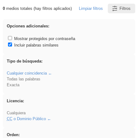
0
medios totales (hay filtros aplicados)
Limpiar filtros
Filtros
Resultados de: vidriera
Opciones adicionales:
Mostrar protegidos por contraseña
Incluir palabras similares
Tipo de búsqueda:
Cualquier coincidencia
Todas las palabras
Exacta
Licencia:
Cualquiera
CC
o Dominio Público
Orden: