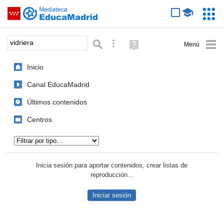
Mediateca de EducaMadrid
Saltar navegación
Servic
Educa
Palabra o frase:
Búsqueda avanzada
Ayuda
(en
ventana
Inicio
nueva)
Canal EducaMadrid
Últimos contenidos
Centros
Tipo de contenido:
Inicia sesión para aportar contenidos, crear listas de
reproducción...
Iniciar sesión