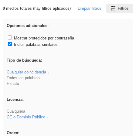
0
medios totales (hay filtros aplicados)
Limpiar filtros
Filtros
Resultados de: vidriera
Opciones adicionales:
Mostrar protegidos por contraseña
Incluir palabras similares
Tipo de búsqueda:
Cualquier coincidencia
Todas las palabras
Exacta
Licencia:
Cualquiera
CC
o Dominio Público
Orden: