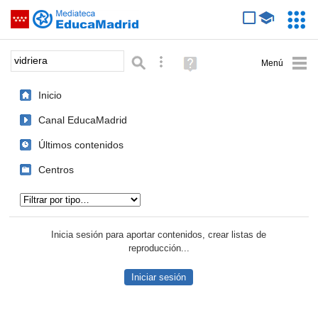
Mediateca de EducaMadrid
Saltar navegación
Servic
Educa
Palabra o frase:
Búsqueda avanzada
Ayuda
(en
ventana
Inicio
nueva)
Canal EducaMadrid
Últimos contenidos
Centros
Tipo de contenido:
Inicia sesión para aportar contenidos, crear listas de
reproducción...
Iniciar sesión