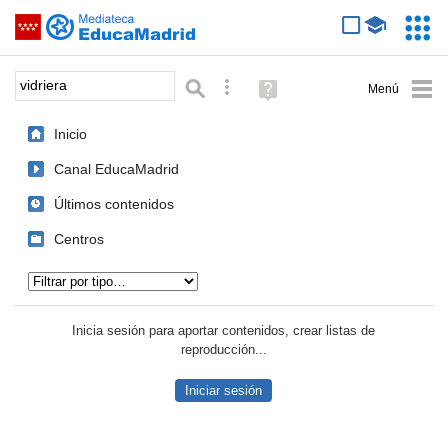
Mediateca de EducaMadrid
Saltar navegación
Servic
Educa
Palabra o frase:
Búsqueda avanzada
Ayuda
(en
ventana
Inicio
nueva)
Canal EducaMadrid
Últimos contenidos
Centros
Tipo de contenido:
Inicia sesión para aportar contenidos, crear listas de
reproducción...
Iniciar sesión