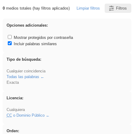
0
medios totales (hay filtros aplicados)
Limpiar filtros
Filtros
Resultados de: vidriera
Opciones adicionales:
Mostrar protegidos por contraseña
Incluir palabras similares
Tipo de búsqueda:
Cualquier coincidencia
Todas las palabras
Exacta
Licencia:
Cualquiera
CC
o Dominio Público
Orden: