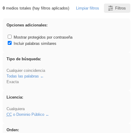
0
medios totales (hay filtros aplicados)
Limpiar filtros
Filtros
Resultados de: vidriera
Opciones adicionales:
Mostrar protegidos por contraseña
Incluir palabras similares
Tipo de búsqueda:
Cualquier coincidencia
Todas las palabras
Exacta
Licencia:
Cualquiera
CC
o Dominio Público
Orden: