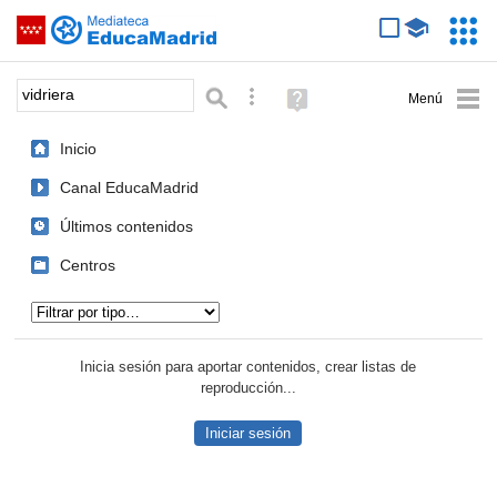
Mediateca de EducaMadrid
Saltar navegación
Servic
Educa
Palabra o frase:
Búsqueda avanzada
Ayuda
(en
ventana
Inicio
nueva)
Canal EducaMadrid
Últimos contenidos
Centros
Tipo de contenido:
Inicia sesión para aportar contenidos, crear listas de
reproducción...
Iniciar sesión