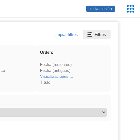
Servic
Iniciar sesión
Educa
Limpiar filtros
Filtros
Orden:
Fecha (recientes)
ico
Fecha (antiguos)
Visualizaciones
Título