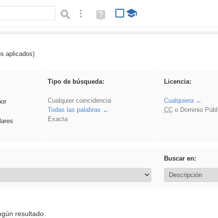
Búsqueda avanzada
Ayuda
(en
ventana
nueva)
os aplicados)
 zaragoza
Tipo de búsqueda:
Licencia:
Cualquier coincidencia
Cualquiera
por
Todas las palabras
CC
o Dominio Públ
Exacta
lares
Buscar en:
ngún resultado.