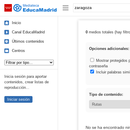
Mediateca de EducaMadrid
Saltar navegación
Palabra o frase:
Inicio
Canal EducaMadrid
0
medios totales (hay filtr
Resultados de:
Últimos contenidos
Opciones adicionales:
Centros
Tipo de contenido:
Mostrar protegidos 
contraseña
Incluir palabras simi
Inicia sesión para aportar
contenidos, crear listas de
reproducción...
Tipo de contenido:
Iniciar sesión
No se ha encontrado ni