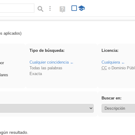
Búsqueda avanzada
Ayuda
(en
ventana
nueva)
os aplicados)
 zaragoza
Tipo de búsqueda:
Licencia:
Cualquier coincidencia
Cualquiera
por
Todas las palabras
CC
o Dominio Públ
Exacta
lares
Buscar en:
ngún resultado.