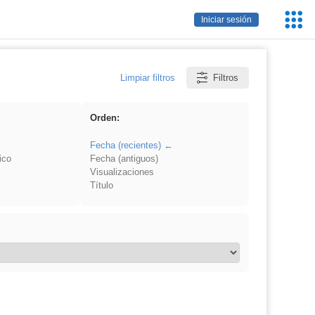
Servic
Iniciar sesión
Educa
Limpiar filtros
Filtros
Orden:
Fecha (recientes)
ico
Fecha (antiguos)
Visualizaciones
Título