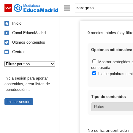
Mediateca de EducaMadrid
Saltar navegación
Palabra o frase:
Inicio
Canal EducaMadrid
0
medios totales (hay filtr
Resultados de:
Últimos contenidos
Opciones adicionales:
Centros
Tipo de contenido:
Mostrar protegidos 
contraseña
Incluir palabras simi
Inicia sesión para aportar
contenidos, crear listas de
reproducción...
Tipo de contenido:
Iniciar sesión
No se ha encontrado ni