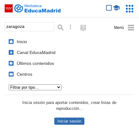
Mediateca de EducaMadrid
Saltar navegación
Servic
Educa
Palabra o frase:
Búsqueda avanzada
Ayuda
(en
ventana
Inicio
nueva)
Canal EducaMadrid
Últimos contenidos
Centros
Tipo de contenido:
Inicia sesión para aportar contenidos, crear listas de
reproducción...
Iniciar sesión