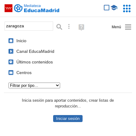
Mediateca de EducaMadrid
Saltar navegación
Servic
Educa
Palabra o frase:
Búsqueda avanzada
Ayuda
(en
ventana
Inicio
nueva)
Canal EducaMadrid
Últimos contenidos
Centros
Tipo de contenido:
Inicia sesión para aportar contenidos, crear listas de
reproducción...
Iniciar sesión